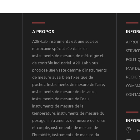
A PROPOS
INFOR
A2B-Lab instruments est une société
A PROP
marocaine spécialisée dans les
SERVICE
instruments de mesure, de métrolgie et
POLITI
de contrôle industriel. A2B-Lab vous
MAP DE
propose une vaste gamme d'instruments
de mesure aussi bien fixes que de
RECHER
poches: Instruments de mesure de l'aire,
COMMA
instruments de mesure de distance,
CONTA
instruments de mesure de l'eau,
instruments de mesure de la
température, instruments de mesure du
pesage, instruments de mesure de force
INFOR
et couple, instruments de mesure de
R
l'humidité, instruments de mesure du