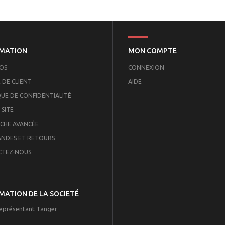
MATION
MON COMPTE
OS
CONNEXION
 DE CLIENT
AIDE
QUE DE CONFIDENTIALITÉ
 SITE
CHE AVANCÉE
NDES ET RETOURS
CTEZ-NOUS
MATION DE LA SOCIETÉ
eprésentant Tanger