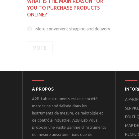
WHAT IS THE MAIN REASON FOR
YOU TO PURCHASE PRODUCTS
ONLINE?
More convenient shipping and delivery
VOTE
A PROPOS
INFOR
A2B-Lab instruments est une société
A PROP
marocaine spécialisée dans les
SERVICE
instruments de mesure, de métrolgie et
POLITI
de contrôle industriel. A2B-Lab vous
MAP DE
propose une vaste gamme d'instruments
de mesure aussi bien fixes que de
RECHER