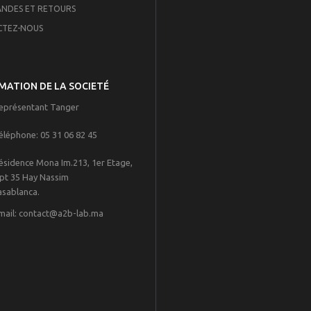
NDES ET RETOURS
CTEZ-NOUS
MATION DE LA SOCIETÉ
eprésentant Tanger
éléphone:
05 31 06 82 45
ésidence Mona Im.213, 1er Etage,
pt 35 Hay Nassim
blanca.
mail:
contact@a2b-lab.ma