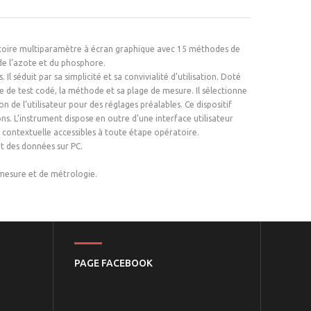
atoire multiparamètre à écran graphique avec 15 méthodes de
de l’azote et du phosphore.
Il séduit par sa simplicité et sa convivialité d’utilisation. Doté
be de test codé, la méthode et sa plage de mesure. Il sélectionne
de l’utilisateur pour des réglages préalables. Ce dispositif
ns. L’instrument dispose en outre d’une interface utilisateur
e contextuelle accessibles à toute étape opératoire.
t des données sur PC.
mesure et de métrologie.
PAGE FACEBOOK