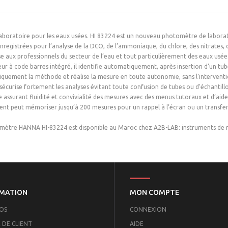
laboratoire pour les eaux usées. HI 83224 est un nouveau photomètre de labor
registrées pour l’analyse de la DCO, de l’ammoniaque, du chlore, des nitrates, 
sse aux professionnels du secteur de l’eau et tout particulièrement des eaux usées. 
eur à code barres intégré, il identifie automatiquement, après insertion d’un tu
quement la méthode et réalise la mesure en toute autonomie, sans l’intervention 
sécurise fortement les analyses évitant toute confusion de tubes ou d’échantillo
 assurant fluidité et convivialité des mesures avec des menus tutoraux et d’aid
ent peut mémoriser jusqu’à 200 mesures pour un rappel à l’écran ou un transfer
mètre HANNA HI-83224 est disponible au Maroc chez A2B-LAB: instruments de 
MATION
MON COMPTE
OS
CONNEXION
 DE CLIENT
AIDE