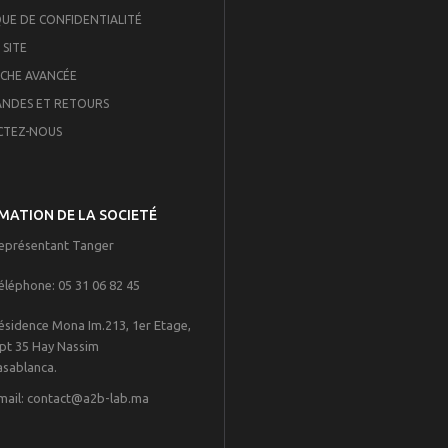
QUE DE CONFIDENTIALITÉ
 SITE
CHE AVANCÉE
NDES ET RETOURS
CTEZ-NOUS
MATION DE LA SOCIETÉ
eprésentant Tanger
éléphone:
05 31 06 82 45
ésidence Mona Im.213, 1er Etage,
pt 35 Hay Nassim
blanca.
mail:
contact@a2b-lab.ma