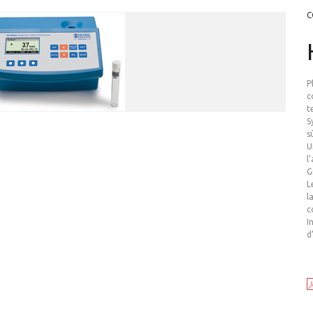
C
P
c
t
S
s
U
l
G
L
l
c
I
d