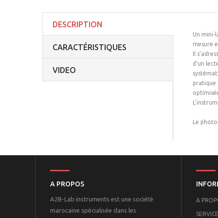
DESCRIPTION
Un mini-
mesure en
CARACTÉRISTIQUES
Il s’adre
d’un lect
VIDEO
systémati
pratique 
optimisée
L’instrum
Le photo
A PROPOS
INFOR
A2B-Lab instruments est une société
A PROP
marocaine spécialisée dans les
SERVICE