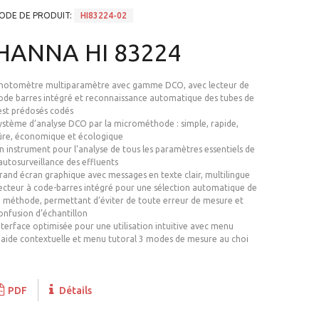
ODE DE PRODUIT:
HI83224-02
HANNA HI 83224
hotomètre multiparamètre avec gamme DCO, avec lecteur de
ode barres intégré et reconnaissance automatique des tubes de
est prédosés codés
ystème d’analyse DCO par la microméthode : simple, rapide,
ûre, économique et écologique
n instrument pour l’analyse de tous les paramètres essentiels de
’autosurveillance des effluents
rand écran graphique avec messages en texte clair, multilingue
ecteur à code-barres intégré pour une sélection automatique de
a méthode, permettant d’éviter de toute erreur de mesure et
onfusion d’échantillon
nterface optimisée pour une utilisation intuitive avec menu
’aide contextuelle et menu tutoral 3 modes de mesure au choi
PDF
Détails